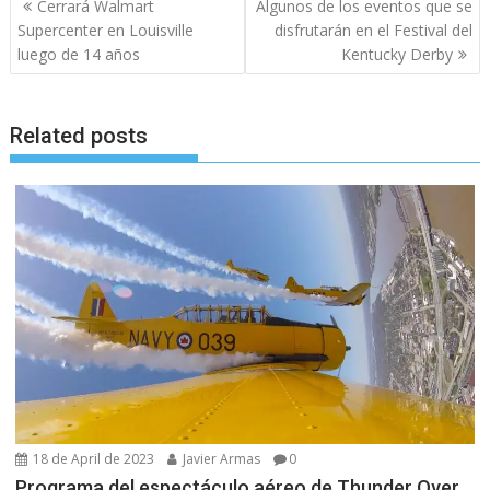
Cerrará Walmart
Algunos de los eventos que se
navigation
Supercenter en Louisville
disfrutarán en el Festival del
luego de 14 años
Kentucky Derby
Related posts
18 de April de 2023
Javier Armas
0
Programa del espectáculo aéreo de Thunder Over