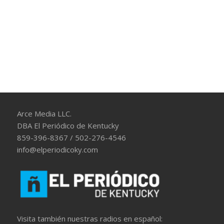
Arce Media LLC.
DBA El Periódico de Kentucky
859-396-8367 / 502-276-4546
info@elperiodicoky.com
Visita también nuestras radios en español: