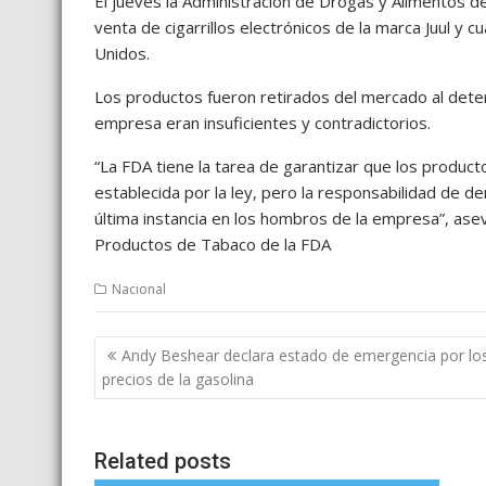
El jueves la Administración de Drogas y Alimentos de
venta de cigarrillos electrónicos de la marca Juul y 
Unidos.
Los productos fueron retirados del mercado al deter
empresa eran insuficientes y contradictorios.
“La FDA tiene la tarea de garantizar que los produc
establecida por la ley, pero la responsabilidad de
última instancia en los hombros de la empresa”, asev
Productos de Tabaco de la FDA
Nacional
Post
Andy Beshear declara estado de emergencia por lo
navigation
precios de la gasolina
Related posts