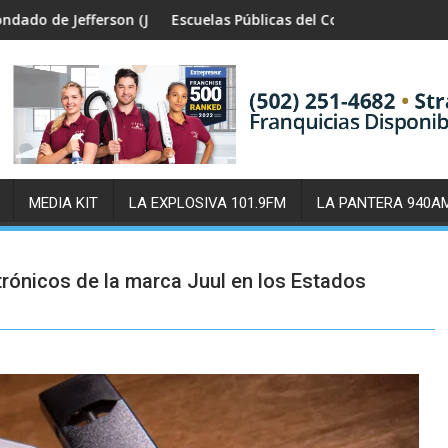
fferson (JCPS) demandarán a las empresas de redes sociales, cit
Escuelas Públicas del Condado de Jefferson (JCPS) t
MEDIA KIT
LA EXPLOSIVA 101.9FM
LA PANTERA 940A
ctrónicos de la marca Juul en los Estados