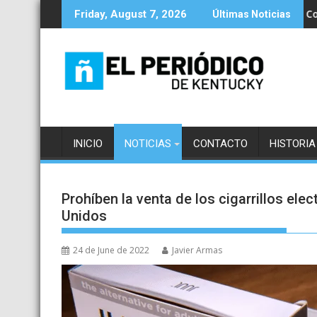
Skip
reo de Thunder Over Louisville
Las Escuelas Públicas del Condado de Je
Friday, August 7, 2026
Últimas Noticias
to
content
INICIO
NOTICIAS
CONTACTO
HISTORIA
Prohíben la venta de los cigarrillos ele
Unidos
24 de June de 2022
Javier Armas