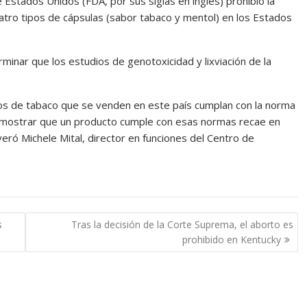
 Estados Unidos (FDA, por sus siglas en inglés) prohibió la
cuatro tipos de cápsulas (sabor tabaco y mentol) en los Estados
minar que los estudios de genotoxicidad y lixviación de la
tos de tabaco que se venden en este país cumplan con la norma
 demostrar que un producto cumple con esas normas recae en
eró Michele Mital, director en funciones del Centro de
s
Tras la decisión de la Corte Suprema, el aborto es
prohibido en Kentucky